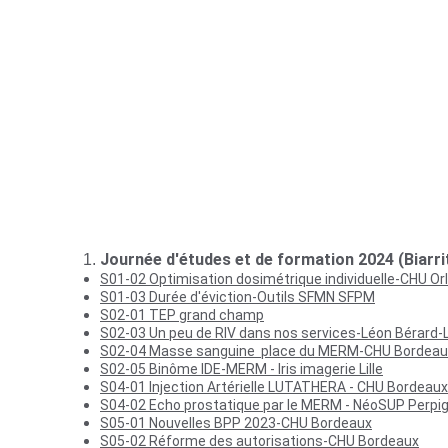
Ces documents sont mis à disposition par leurs auteurs afin 
impératif que vous en demandiez l'autorisation préalable à 
confiance des personnes qui nous permettent de mettre en 
Avec l'aimable autorisations de leurs auteurs.
Journée d'études et de formation 2024 (Biarri
S01-02 
Optimisation dosimétrique individuelle-CHU Or
S01-03 
Durée d'éviction-Outils SFMN SFPM
S02-01 
TEP grand champ
S02-03 
Un peu de RIV dans nos services-Léon Bérard-
S02-04 
Masse sanguine  place du MERM-CHU Bordeau
S02-05 
Binôme IDE-MERM - Iris imagerie Lille
S04-01 
Injection Artérielle LUTATHERA - CHU Bordeaux
S04-02 
Echo prostatique par le MERM - NéoSUP Perpi
S05-01 
Nouvelles BPP 2023-CHU Bordeaux
S05-02 
Réforme des autorisations-CHU Bordeaux