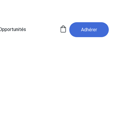
Opportunités
Adhérer
résumés des concours, communications, vidéos de 