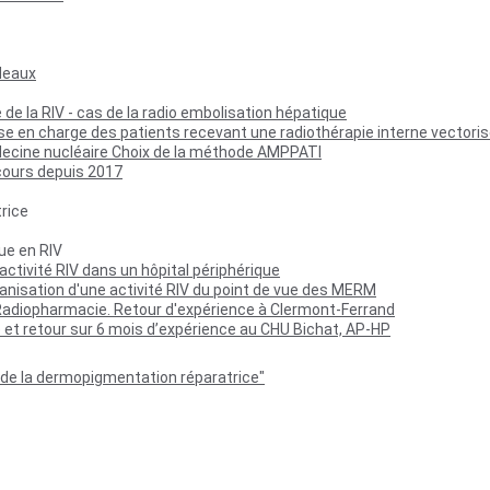
deaux
 de la RIV - cas de la radio embolisation hépatique
prise en charge des patients recevant une radiothérapie interne vector
decine nucléaire Choix de la méthode AMPPATI
cours depuis 2017
rice
ue en RIV
ivité RIV dans un hôpital périphérique
isation d'une activité RIV du point de vue des MERM
 Radiopharmacie. Retour d'expérience à Clermont-Ferrand
 et retour sur 6 mois d’expérience au CHU Bichat, AP-HP
 de la dermopigmentation réparatrice"