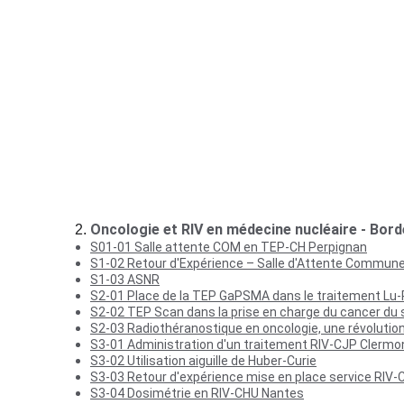
S03.01 Retour QUADRA SIEMENS
S03-02 Extravasation
S03-04 TEP au 68Ga-FAPI 
S04-01 Imagerie cérébrale par TEP Scan
S04-02 TEP IRM cérébrale
S04-03 Les nouveaux MRP
S04-04 Méningiomes 
S05-01 Viabilité et endocardite en TEP
S05-02 TEP au 82Rubidium 
S06-01 PEC de la douleur
S06-02 Aromathérapie
S06-03 Musicothérapie
S06-03 Relaxation musicale
Oncologie et RIV en médecine nucléaire - Bord
S01-01 Salle attente COM en TEP-CH Perpignan
S1-02 Retour d'Expérience – Salle d'Attente Commune
S1-03 ASNR
S2-01 Place de la TEP GaPSMA dans le traitement Lu
S2-02 TEP Scan dans la prise en charge du cancer du
S2-03 Radiothéranostique en oncologie, une révoluti
S3-01 Administration d'un traitement RIV-CJP Clermo
S3-02 Utilisation aiguille de Huber-Curie
S3-03 Retour d'expérience mise en place service RIV
S3-04 Dosimétrie en RIV-CHU Nantes