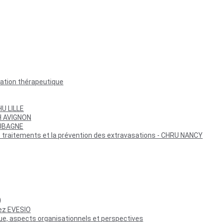
cation thérapeutique
HU LILLE
CH AVIGNON
AUBAGNE
s traitements et la prévention des extravasations - CHRU NANCY
)
hez EVESIO
que, aspects organisationnels et perspectives