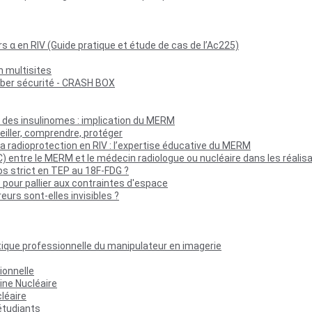
rs α en RIV (Guide pratique et étude de cas de l’Ac225)
n multisites
yber sécurité - CRASH BOX
des insulinomes : implication du MERM
iller, comprendre, protéger
 radioprotection en RIV : l’expertise éducative du MERM
 entre le MERM et le médecin radiologue ou nucléaire dans les réali
os strict en TEP au 18F-FDG ?
pour pallier aux contraintes d'espace
urs sont-elles invisibles ?
pratique professionnelle du manipulateur en imagerie
ionnelle
ine Nucléaire
léaire
étudiants