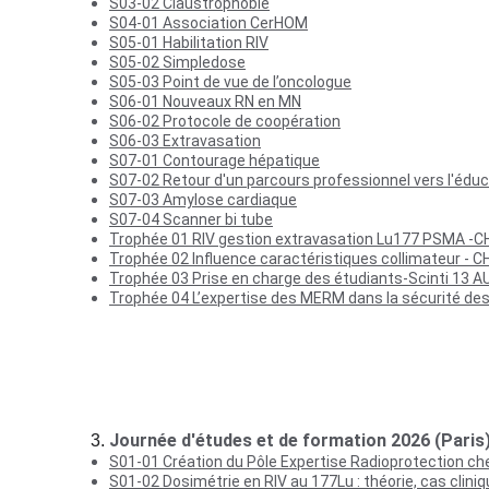
S03-02 Claustrophobie
S04-01 Association CerHOM
S05-01 Habilitation RIV
S05-02 Simpledose
S05-03 Point de vue de l’oncologue
S06-01 Nouveaux RN en MN
S06-02 Protocole de coopération
S06-03 Extravasation
S07-01 Contourage hépatique
S07-02 Retour d'un parcours professionnel vers l'édu
S07-03 Amylose cardiaque
S07-04 Scanner bi tube
Trophée 01 RIV gestion extravasation Lu177 PSMA -C
Trophée 02 Influence caractéristiques collimateur - 
Trophée 03 Prise en charge des étudiants-Scinti 13 
Trophée 04 L’expertise des MERM dans la sécurité de
Journée d'études et de formation 2026 (Paris
S01-01 Création du Pôle Expertise Radioprotection c
S01-02 Dosimétrie en RIV au 177Lu : théorie, cas clini