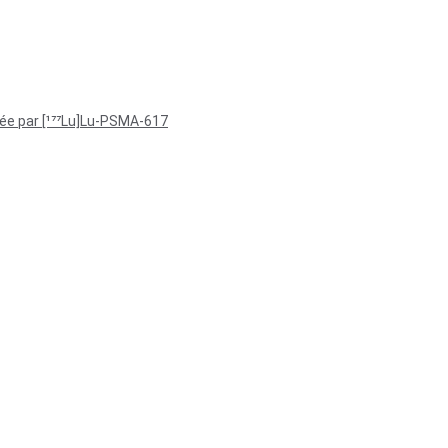
isée par [¹⁷⁷Lu]Lu-PSMA-617