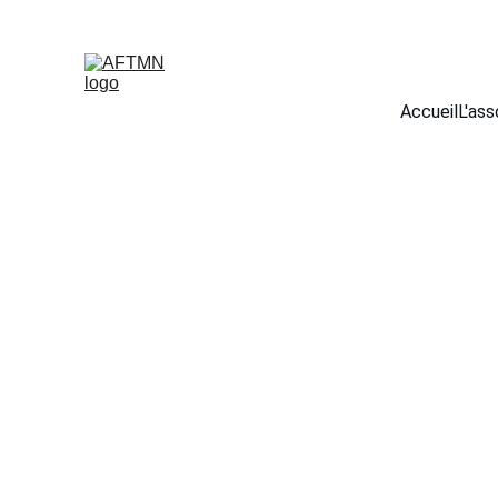
Accueil
L'ass
Retrouver dans cette rubrique divers fichiers consultable
conférences...