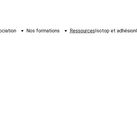
ociation
Nos formations
Ressources
Isotop et adhésion
s ou téléchargeables : textes réglementaires, documentation AFTMN, 