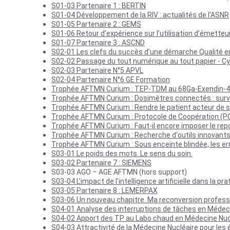
S01-03 Partenaire 1 : BERTIN
S01-04 Développement de la RIV : actualités de l’ASNR
S01-05 Partenaire 2 : GEMS
S01-06 Retour d’expérience sur l’utilisation d’émetteu
S01-07 Partenaire 3 : 
ASCND
S02-01 Les clefs du succès d’une démarche Qualité e
S02-02 Passage du tout numérique au tout papier - C
S02-03 Partenaire N°5 APVL
S02-04 Partenaire N°6 GE Formation
Trophée AFTMN Curium : TEP-TDM au 68Ga-Exendin-4 
Trophée AFTMN Curium : Dosimètres connectés : surve
Trophée AFTMN Curium : Rendre le patient acteur de sa
Trophée AFTMN Curium : Protocole de Coopération (PC)
Trophée AFTMN Curium : Faut-il encore imposer le rep
Trophée AFTMN Curium : Recherche d'outils innovants 
Trophée AFTMN Curium : Sous enceinte blindée, les erre
S03-01 Le poids des mots. Le sens du soin.
S03-02 Partenaire 7 : SIEMENS
S03-03 AGO – AGE AFTMN (hors support)
S03-04 L'impact de l'intelligence artificielle dans la 
S03-05 Partenaire 8 : LEMERPAX
S03-06 Un nouveau chapitre. Ma reconversion profess
S04-01 Analyse des interruptions de tâches en Médec
S04-02 Apport des TP au Labo.chaud en Médecine Nuc
S04-03 Attractivité de la Médecine Nucléaire pour les 