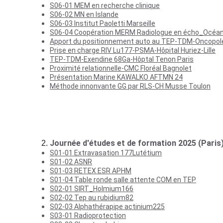
S06-01 
MEM en recherche clinique
S06-02 
MN en Islande
S06-03 
Institut Paoletti Marseille
S06-04 
Coopération MERM Radiologue en écho_Océan
Apport du positionnement auto au TEP-TDM-Oncopol
Prise en charge RIV Lu177-PSMA-Hôpital Huriez-Lille
TEP-TDM-Exendine 68Ga-Hôptal Tenon Paris
Proximité relationnelle-CMC Floréal Bagnolet
Présentation Marine KAWALKO AFTMN 24
Méthode innonvante GG par RLS-CH Musse Toulon
Journée d'études et de formation 2025 (Paris
S01-01 Extravasation 177Lutétium
S01-02 
ASNR
S01-03 
RETEX ESR APHM
S01-04 
Table ronde salle attente COM en TEP
S02-01 
SIRT_Holmium166
S02-02 Tep au rubidium82
S02-03 Alphathérapipe actinium225
S03-01 Radioprotection