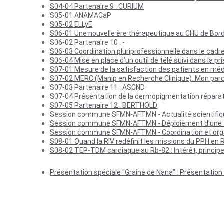
S04-04 Partenaire 9 : CURIUM
S05-01 ANAMACaP
S05-02 ELLyE
S06-01 Une nouvelle ère thérapeutique au CHU de Bor
S06-02 Partenaire 10 : -
S06-03 Coordination pluriprofessionnelle dans le cadre
S06-04 Mise en place d’un outil de télé suivi dans la 
S07-01 Mesure de la satisfaction des patients en mé
S07-02 MERC (Manip en Recherche Clinique). Mon par
S07-03 Partenaire 11 : ASCND
S07-04 Présentation de la dermopigmentation réparat
S07-05 Partenaire 12 : BERTHOLD
Session commune SFMN-AFTMN - Actualité scientifiq
Session commune SFMN-AFTMN - Déploiement d'une act
Session commune SFMN-AFTMN - Coordination et organ
S08-01 Quand la RIV redéfinit les missions du PPH en
S08-02 TEP-TDM cardiaque au Rb-82 : Intérêt, principe
Présentation spéciale "Graine de Nana" : Présentation