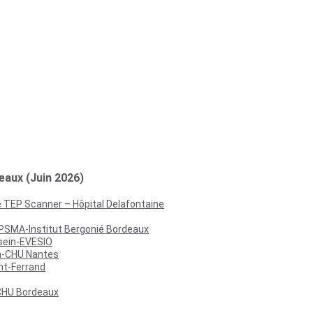
eaux (Juin 2026)
 TEP Scanner – Hôpital Delafontaine
-PSMA-Institut Bergonié Bordeaux
 sein-EVESIO
on-CHU Nantes
nt-Ferrand
-CHU Bordeaux